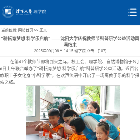
当前位置:
网站首页
>> 正文
“耕耘育梦想 科学乐启航” ——沈阳大学庆祝教师节科普研学公益活动圆
满结束
2025年09月08日 14:15 理学院 点击：[
107
]
在第
个教师节即将到来之际，校工会、理学院、自然博物馆于
月
41
9
日上午联合举办了“耕耘育梦想 科学乐启航”科普研学公益活动。近百名
6
教职工子女化身“小科学家”，在欢声笑语中开启了一场寓教于乐的科学探
索之旅。